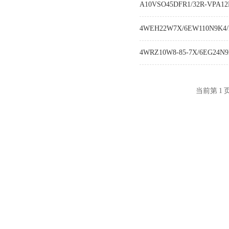
A10VSO45DFR1/32R-VPA1
4WEH22W7X/6EW110N9K4/
4WRZ10W8-85-7X/6EG24N
当前第
1