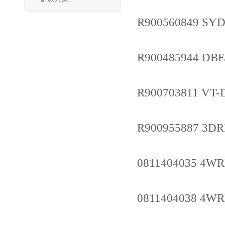
R900560849 SYD
R900485944 DB
R900703811 VT-
R900955887 3DR
0811404035 4W
0811404038 4WR