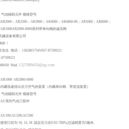
 气动辅助元件 规格型号
AR2060；AR2560；AR3060；AR4060；AR4060-06；AR5060；AR6060；
AR1000AR2060-6060系列带单向阀的减压阀
机械设备有限公司
询价！
 电话： 13628617545/027-87509221
87509221
1327689450@qq.com
689450 Mail:
1000 AR2060-6060
 内藏迅速排出压力空气的装置（内藏单向阀、带逆流装置）
类 气动辅助元件 规格型号
 AU系列气动三联件
U100;AU200;AU300
管口径为 18, 14, 38 ;设定压力在0.05-7MPa;过滤精度为5微米,