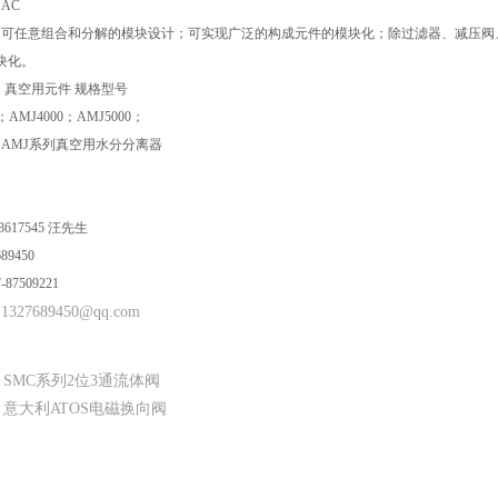
AC
 可任意组合和分解的模块设计；可实现广泛的构成元件的模块化；除过滤器、减压阀
块化。
 真空用元件 规格型号
0；AMJ4000；AMJ5000；
 AMJ系列真空用水分分离器
8617545 汪先生
689450
87509221
1327689450@qq.com
：
：
SMC系列2位3通流体阀
：
意大利ATOS电磁换向阀