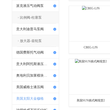
派克液压气动阀泵
比例阀-柱塞泵
意大利迪普马泵阀
放大器-齿轮泵
CBEG-LJN
德国费斯托气动阀
意大利阿托斯液压泵阀
奥地利贝加莱模块PLC
美国威格士液压阀
美国太阳大金穆格
美国SUN插式阀现货2