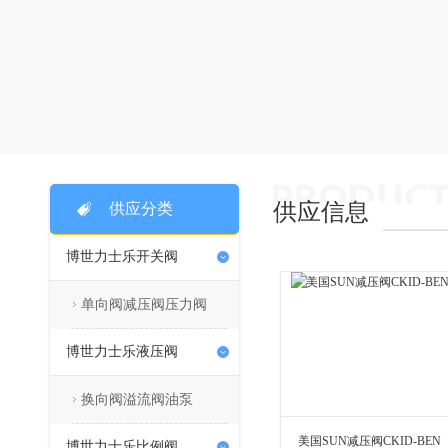
供应信息
供应分类
博世力士乐开关阀
单向阀减压阀压力阀
博世力士乐液压阀
换向阀溢流阀油泵
美国SUN减压阀CKID-BEN
博世力士乐比例阀