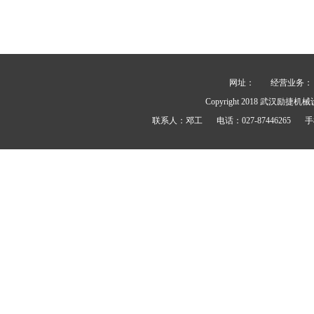
网址：
经营业务： 力士
Copyright 2018
武汉励捷机械
联系人：
邓工
电话：
027-87446265
手