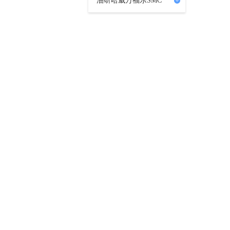
油研哈威万福乐SMC