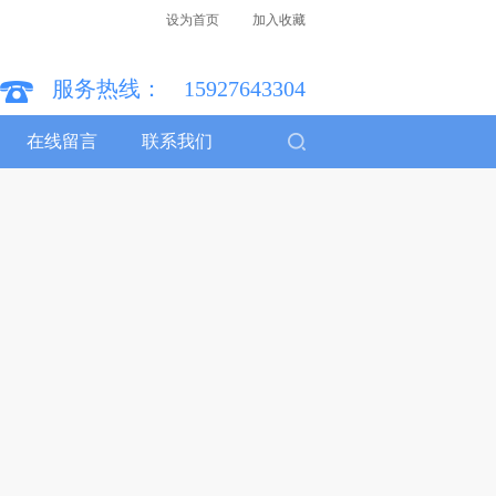
设为首页
加入收藏
服务热线：
15927643304
在线留言
联系我们