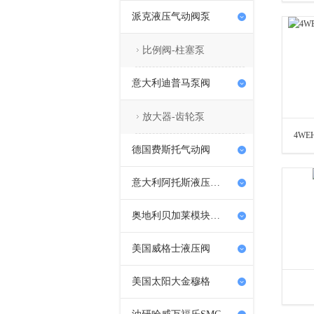
派克液压气动阀泵
比例阀-柱塞泵
意大利迪普马泵阀
放大器-齿轮泵
4WEH
德国费斯托气动阀
意大利阿托斯液压泵阀
奥地利贝加莱模块PLC
美国威格士液压阀
美国太阳大金穆格