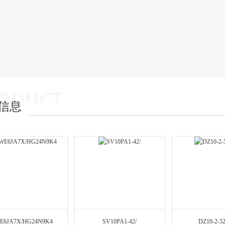
信息
E6JA7X/HG24N9K4
SV10PA1-42/
DZ10-2-52