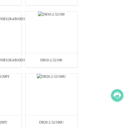
N9ES2K4/B10D3
DB10-2-52/100
/200Y
DB20-2-52/100U