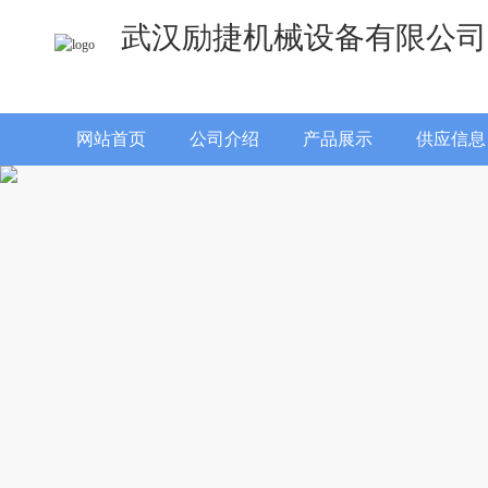
武汉励捷机械设备有限公司
网站首页
公司介绍
产品展示
供应信息