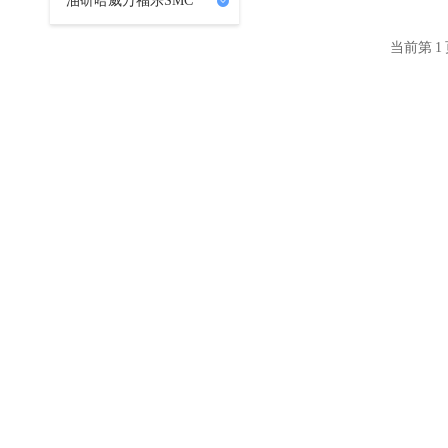
油研哈威万福乐SMC
当前第
1