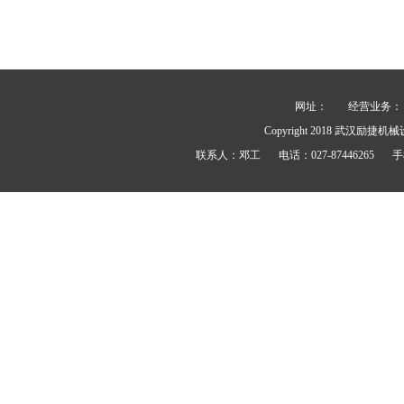
网址：
经营业务： 力士
Copyright 2018
武汉励捷机械
联系人：
邓工
电话：
027-87446265
手